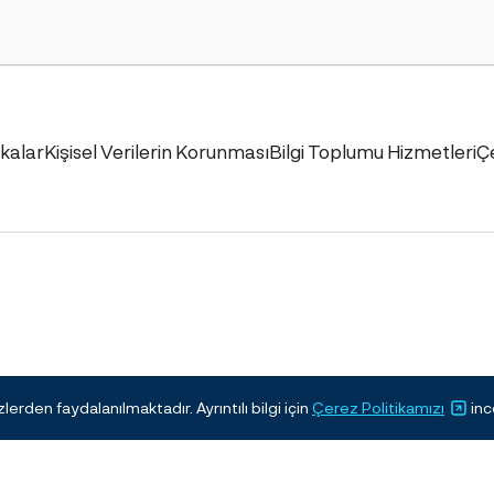
ikalar
Kişisel Verilerin Korunması
Bilgi Toplumu Hizmetleri
Ç
erden faydalanılmaktadır. Ayrıntılı bilgi için
Çerez Politikamızı
inc