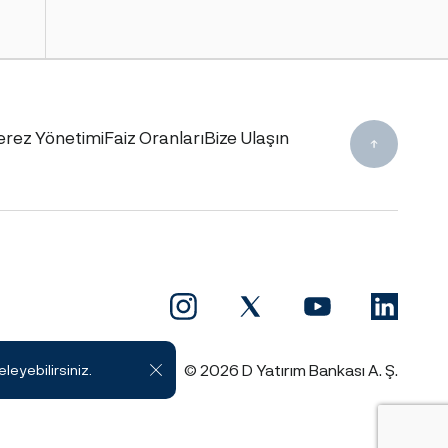
erez Yönetimi
Faiz Oranları
Bize Ulaşın
© 2026 D Yatırım Bankası A. Ş.
eleyebilirsiniz.