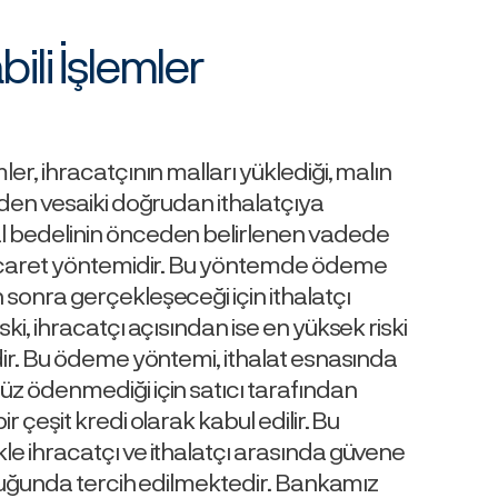
ili İşlemler
ler, ihracatçının malları yüklediği, malın
 eden vesaiki doğrudan ithalatçıya
l bedelinin önceden belirlenen vadede
 ticaret yöntemidir. Bu yöntemde ödeme
 sonra gerçekleşeceği için ithalatçı
ski, ihracatçı açısından ise en yüksek riski
idir. Bu ödeme yöntemi, ithalat esnasında
üz ödenmediği için satıcı tarafından
ir çeşit kredi olarak kabul edilir. Bu
le ihracatçı ve ithalatçı arasında güvene
 olduğunda tercih edilmektedir. Bankamız