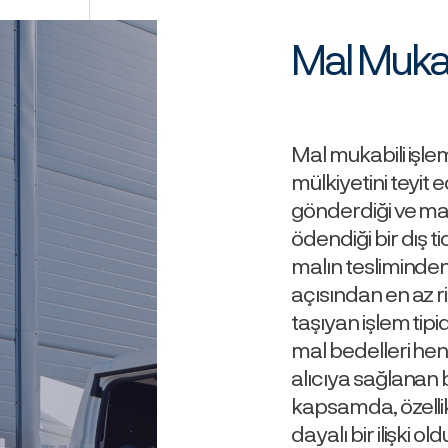
Mal Mukab
Mal mukabili işlem
mülkiyetini teyit
gönderdiği ve ma
ödendiği bir dış
malın tesliminden
açısından en az ri
taşıyan işlem tip
mal bedelleri hen
alıcıya sağlanan b
kapsamda, özellik
dayalı bir ilişki