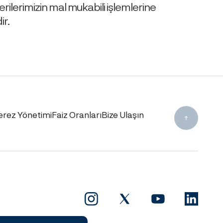
rilerimizin mal mukabili işlemlerine
ir.
erez Yönetimi
Faiz Oranları
Bize Ulaşın