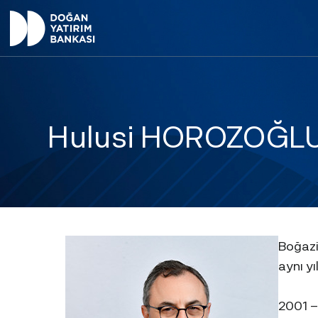
Hulusi HOROZOĞL
Boğazi
aynı yı
2001 –