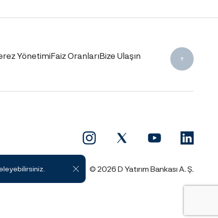
erez Yönetimi
Faiz Oranları
Bize Ulaşın
© 2026 D Yatırım Bankası A. Ş.
eleyebilirsiniz.