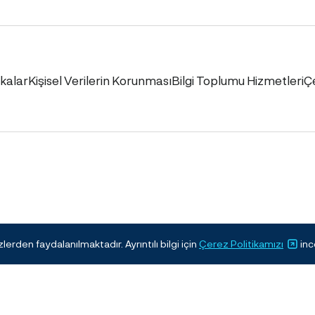
ikalar
Kişisel Verilerin Korunması
Bilgi Toplumu Hizmetleri
Ç
erden faydalanılmaktadır. Ayrıntılı bilgi için
Çerez Politikamızı
inc