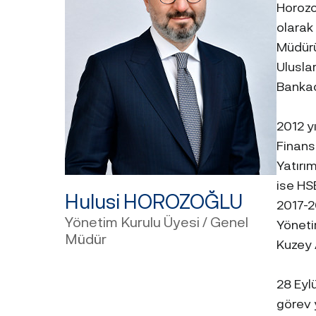
Horozoğ
olarak
Müdürü
Ulusla
Bankac
2012 y
Finans
Yatırı
ise HS
Hulusi HOROZOĞLU
2017-2
Yönetim Kurulu Üyesi / Genel
Yöneti
Müdür
Kuzey 
28 Eyl
görev 